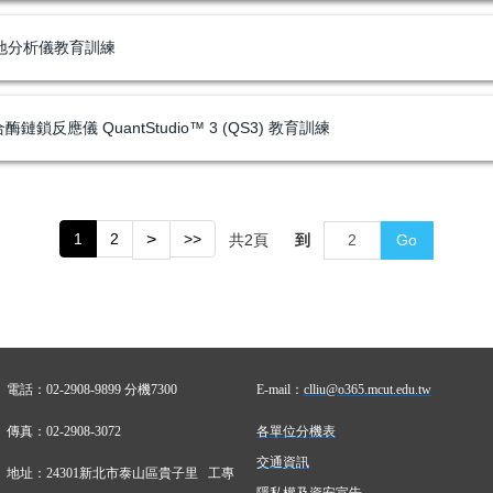
質地分析儀教育訓練
鎖反應儀 QuantStudio™ 3 (QS3) 教育訓練
1
2
>
>>
共
2
頁
到
Go
電話：02-2908-9899 分機7300
E-mail
：
clliu@o365.mcut.edu.tw
傳真：02-2908-3072
各單位分機表
交通資訊
地址：24301新北市泰山區貴子里 工專