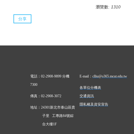
瀏覽數:
1310
分享
電話：02-2908-9899 分機
E-mail
：
clliu@o365.mcut.edu.tw
7300
各單位分機表
傳真：02-2908-3072
交通資訊
隱私權及資安宣告
地址：24301新北市泰山區貴
子里 工專路84號綜
合大樓1F