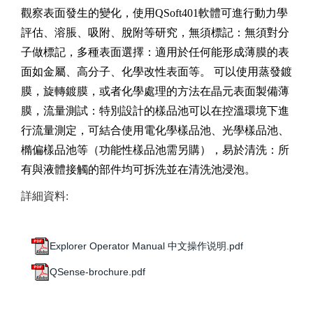
觀察表面發生的變化，使用
QSoft401
軟體可進行動力學
評估、溶脹、吸附、脫附等研究，
無須標記：無須對分
子做標記，
多種表面選擇：適用於任何能形成薄膜的表
面如金屬、高分子、化學改性表面等。 可以使用蒸發鍍
膜，旋轉鍍膜，或者化學處理的方法在晶元表面製備薄
膜，
流量測試：特別設計的樣品池可以在控溫環境下進
行流量測定，
可結合使用電化學樣品池、光學樣品池、
橢偏樣品池等（功能性樣品池需另購），
易於清洗：所
有與液體接觸的部件均可拆洗並在清洗池浸泡。
詳細資料:
Explorer Operator Manual 中文操作说明.pdf
QSense-brochure.pdf