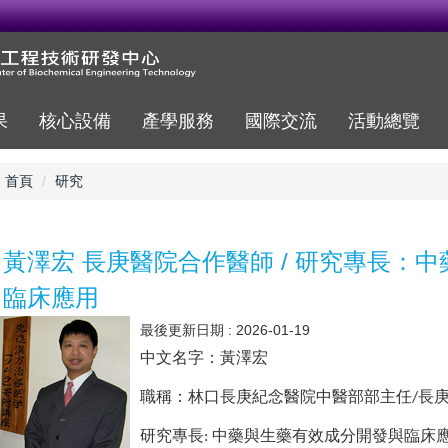
果
核心設備
產學服務
國際交流
活動總覽
首頁
研究
黃澤宏 長庚醫院合作醫師 / 研究專長：
臨床應用
最後更新日期 :
2026-01-19
中文名字：黃澤宏
職稱：林口長庚紀念醫院中醫部部主任
長
/
研究專長
中藥與生藥有效成分開發與臨床
: